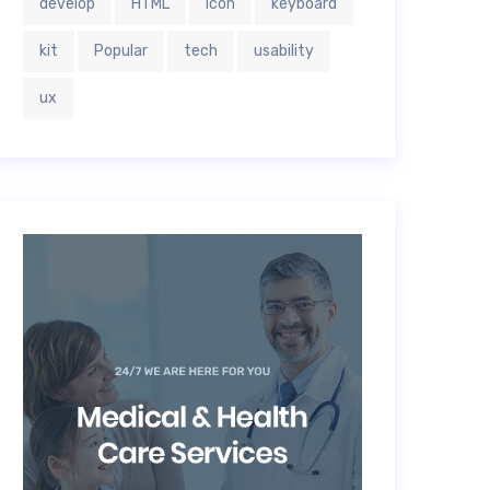
develop
HTML
icon
keyboard
kit
Popular
tech
usability
ux